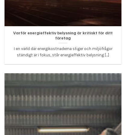
Varför energieffektiv belysning är kritiskt för ditt
företag
I en värld där energikostnaderna stiger och miljöfrågor
ständigt är i fokus, står energieffektiv belysning [...]