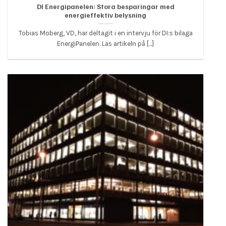
DI Energipanelen: Stora besparingar med
energieffektiv belysning
Tobias Moberg, VD, har deltagit i en intervju för DI:s bilaga
EnergiPanelen. Läs artikeln på [...]