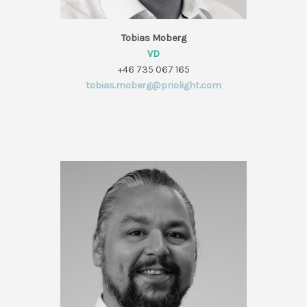
Tobias Moberg
VD
+46 735 067 165
tobias.moberg@priolight.com