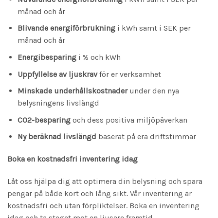
månad och år
Blivande energiförbrukning
i kWh samt i SEK per
månad och år
Energibesparing
i % och kWh
Uppfyllelse av ljuskrav
för er verksamhet
Minskade underhållskostnader
under den nya
belysningens livslängd
CO2-besparing
och dess positiva miljöpåverkan
Ny beräknad livslängd
baserat på era driftstimmar
Boka en kostnadsfri inventering idag
Låt oss hjälpa dig att optimera din belysning och spara
pengar på både kort och lång sikt. Vår inventering är
kostnadsfri och utan förpliktelser. Boka en inventering
idag och ta steget mot en ljusare framtid.