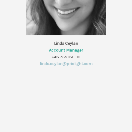
Linda Ceylan
Account Manager
+46 735 160 110
linda.ceylan@priolight.com