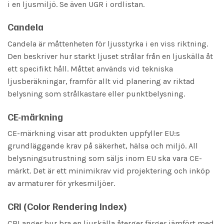
i en ljusmiljö. Se även UGR i ordlistan.
Candela
Candela är måttenheten för ljusstyrka i en viss riktning.
Den beskriver hur starkt ljuset strålar från en ljuskälla åt
ett specifikt håll. Måttet används vid tekniska
ljusberäkningar, framför allt vid planering av riktad
belysning som strålkastare eller punktbelysning.
CE-märkning
CE-märkning visar att produkten uppfyller EU:s
grundläggande krav på säkerhet, hälsa och miljö. All
belysningsutrustning som säljs inom EU ska vara CE-
märkt. Det är ett minimikrav vid projektering och inköp
av armaturer för yrkesmiljöer.
CRI (Color Rendering Index)
CRI anger hur bra en ljuskälla återger färger jämfört med