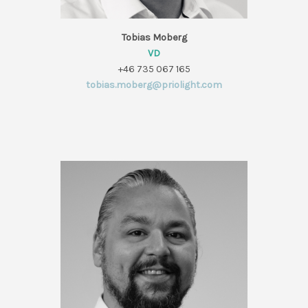
Tobias Moberg
VD
+46 735 067 165
tobias.moberg@priolight.com