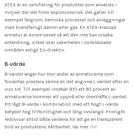
ATEX är en certifiering för produkter som används i
miljöer där det finns explosionsrisk. Det gäller till
exempel färgrum, kemiska processer och anläggningar
med brandfarligt damm eller gas. En ATEX-klassad
armatur är konstruerad så att den inte kan orsaka
antändning, vilket ökar säkerheten i zonklassade
områden enligt EU-direktiv.
B-värde
B-värdet anger hur stor andel av armaturerna som
förväntas prestera sämre än det angivna L-värdet efter en
viss tid. Till exempel innebär B10 att 90 procent av
armaturerna kommer att uppnå eller överträffa L-värdet.
Ett lågt B-värde i kombination med ett högt L-värde
betyder hög tillförlitlighet och lång livslängd. Priolight
redovisar alltid båda värdena för att ge en transparent
bild av produktens hållbarhet, läs mer
här.