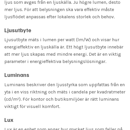
ljus som avges från en ljuskälla. Ju högre lumen, desto
mer ljus. För att belysningen ska vara effektiv måste
ljusflödet anpassas efter lokalens storlek och behov.
Ljusutbyte
Ljusutbyte mäts i lumen per watt (lm/W) och visar hur
energieffektiv en ljuskälla är. Ett högt ljusutbyte innebär
att mer ljus skapas med mindre energi. Det är en viktig
parameter i energieffektiva belysningslösningar.
Luminans
Luminans beskriver den ljusstyrka som uppfattas från en
yta i en viss riktning och mäts i candela per kvadratmeter
(cd/m²). För kontor och butiksmiljöer är rätt luminans
viktigt för visuell komfort.
Lux
Lux är en enhet som anger hur mycket ljus som faller på