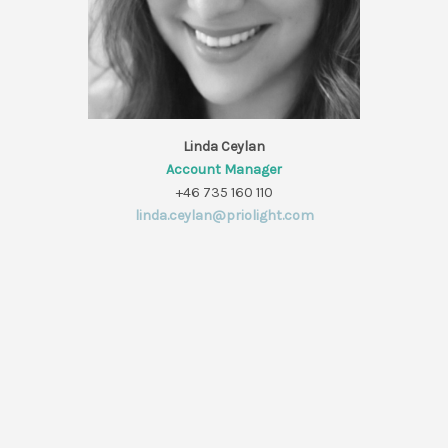
Linda Ceylan
Account Manager
+46 735 160 110
linda.ceylan@priolight.com