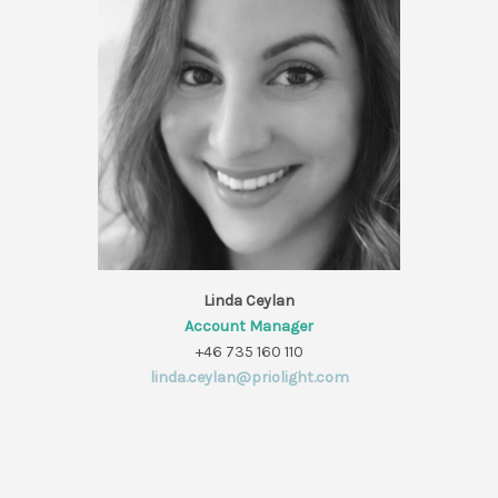
Linda Ceylan
Account Manager
+46 735 160 110
linda.ceylan@priolight.com