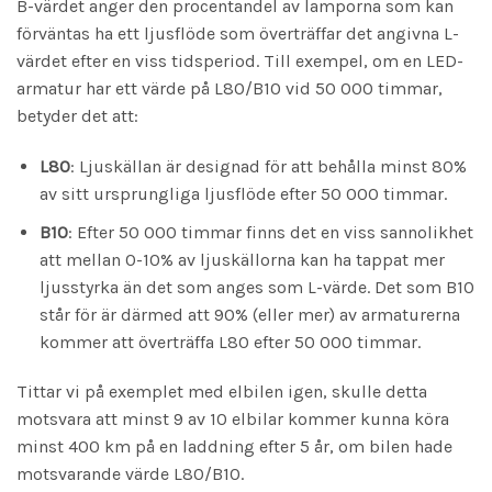
B-värdet anger den procentandel av lamporna som kan
förväntas ha ett ljusflöde som överträffar det angivna L-
värdet efter en viss tidsperiod. Till exempel, om en LED-
armatur har ett värde på L80/B10 vid 50 000 timmar,
betyder det att:
L80
: Ljuskällan är designad för att behålla minst 80%
av sitt ursprungliga ljusflöde efter 50 000 timmar.
B10
: Efter 50 000 timmar finns det en viss sannolikhet
att mellan 0-10% av ljuskällorna kan ha tappat mer
ljusstyrka än det som anges som L-värde. Det som B10
står för är därmed att 90% (eller mer) av armaturerna
kommer att överträffa L80 efter 50 000 timmar.
Tittar vi på exemplet med elbilen igen, skulle detta
motsvara att minst 9 av 10 elbilar kommer kunna köra
minst 400 km på en laddning efter 5 år, om bilen hade
motsvarande värde L80/B10.