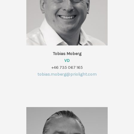
Tobias Moberg
VD
+46 735 067 165
tobias.moberg@priolight.com