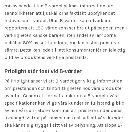
missvisande. Utan B-värdet saknas information om
sannolikheten att ljuskällorna faktiskt uppfyller det
redovisade L-värdet. Utan B-värdet kan tillverkare
rapportera ett L80-värde som ser bra ut på papper, men i
verkligheten kanske bara en liten andel av lamporna
behåller 80% av sitt ljusflöde, medan resten presterar
sämre. Detta kan leda till att konsumenter får en felaktig
bild av produktens verkliga prestanda.
Priolight står fast vid B-värdet
På Priolight anser vi att B-värdet ger viktig information
om prestandan och tillförlitligheten hos våra produkter
över tid. Genom att fortsätta inkludera B-värdet i våra
specifikationer kan vi ge våra kunder en fullständig bild
av hur våra armaturer kommer att prestera under deras
livslängd. Vi tror på transparens och vill att våra kunder
ska känna sig trygga i sitt val av belysning. Att slopa B-