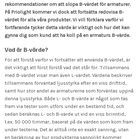
rekommendationer om att slopa B-värdet för armaturer.
På Priolight kommer vi dock att fortsätta redovisa B-
värdet för alla våra produkter. Vi vill förklara varför vi
fortfarande tycker detta värde är viktigt och hur det kan
gynna dig som kund att ha koll på en armaturs B-värde.
Vad är B-värde?
För att förstå varför vi fortsätter att använda B-värdet, är
det viktigt att först förstå vad det står för. Tillsammans
med B-värdet visar man även L-värdet. Värdena beskriver
tillsammans förväntad ljusstyrka efter en viss drifttid,
samt hur stor andel av armaturerna som förväntas uppnå
denna ljusstyrka. Både L- och B-värde är något som tas
fram via tester som utförs under en bestämd tid, och
sedan beräknas L- och B-värde ut vid en viss brinntid,
t.ex. 50 000 timmar, baserat på de värden som kom fram
under testerna. Det är alltså inte en exakt sanning, utan
en beräkning av hur produkterna sannolikt kommer