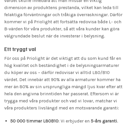
värdet skulle innebära att man missar en viktig
dimension av produktens prestanda, vilket kan leda till
felaktiga förväntningar och tråkiga överraskningar. Därför
kommer vi på Priolight att fortsätta redovisa både L- och
B-värden för våra produkter, så att våra kunder kan göra
välgrundade beslut när de investerar i belysning.
Ett tryggt val
För oss på Priolight är det viktigt att du som kund får en
hög kvalitet och beständighet i de belysningsarmaturer
du köper av oss – därför redovisar vi alltid L80/B10
värdet. Det innebär att 90% av alla armaturer kommer ha
mer än 80% av sin ursprungliga mängd ljus kvar efter att
hela den angivna brinntiden har passerat. Eftersom vi är
trygga med våra produkter och vad vi lovar, matchar vi
våra produkters livslängd med en motsvarande garanti:
50 000 timmar L80B10
: Vi erbjuder en
5-års garanti
.