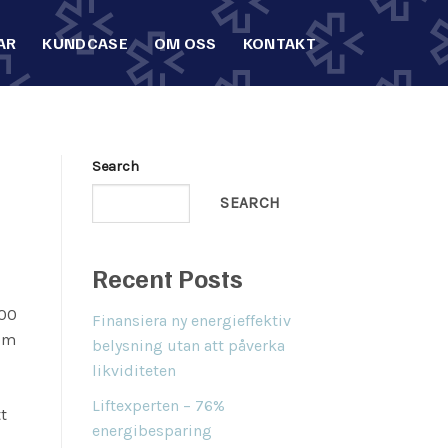
AR
KUNDCASE
OM OSS
KONTAKT
Search
SEARCH
Recent Posts
200
Finansiera ny energieffektiv
om
belysning utan att påverka
likviditeten
Liftexperten – 76%
t
energibesparing