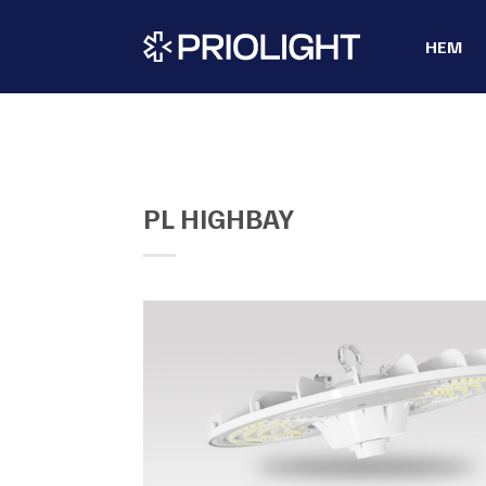
Skip
to
HEM
content
PL HIGHBAY